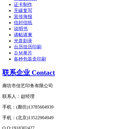
证卡制作
无碳复写
宣传海报
信封信纸
说明书
请帖请柬
光盘刻录
台历挂历印刷
ＤＭ单片
各种包装盒印刷
联系企业 Contact
廊坊市佳艺印务有限公司
联系人：赵经理
手机：(廊坊)13785604939
手机：(北京)13522904949
Q Q:1918302427