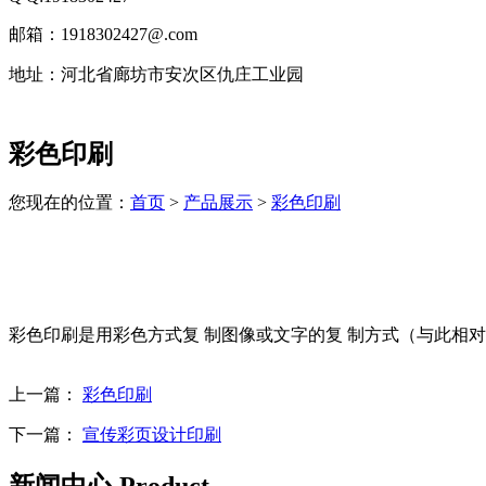
邮箱：1918302427@.com
地址：河北省廊坊市安次区仇庄工业园
技
彩色印刷
术
支
持：
您现在的位置：
首页
>
产品展示
>
彩色印刷
北
京
有
机
肥
彩色印刷是用彩色方式复 制图像或文字的复 制方式（与此相
设
备
上
上一篇：
彩色印刷
海
有
下一篇：
宣传彩页设计印刷
机
肥
新闻中心 Product