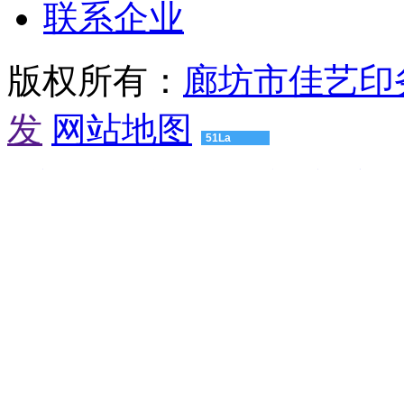
联系企业
汕
头
有
版权所有：
廊坊市佳艺印
机
肥
设
发
网站地图
备
51La
湛
江
渝建实业
压球机设备
粮食烘干机
颚式破碎机
球磨机厂家
有
友
机
情
肥
链
设
接：
备
高
肇
仿
庆
浪
有
琴
机
男
肥
士
设
手
备
表