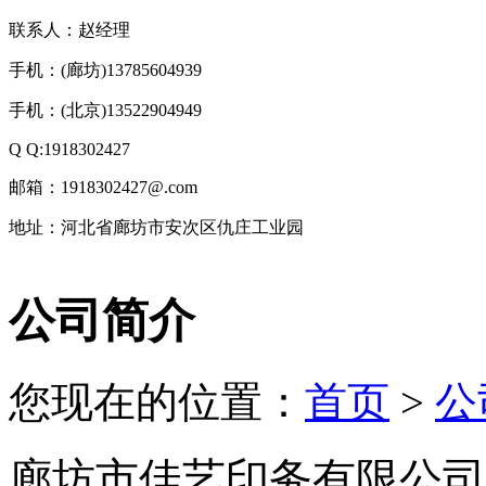
联系人：赵经理
手机：(廊坊)13785604939
手机：(北京)13522904949
Q Q:1918302427
邮箱：1918302427@.com
地址：河北省廊坊市安次区仇庄工业园
技
公司简介
术
支
持：
北
您现在的位置：
首页
>
公
京
有
机
廊坊市佳艺印务有限公司，
肥