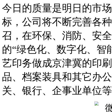
备
今日的质量是明日的市场
广
东
标，公司将不断完善各种
有
机
肥
召，在环保、消防、安全
设
备
的“绿色化、数字化、智
深
圳
有
艺印务做成京津冀的印刷
机
肥
设
品、档案装具和其它办公
备
广
关、银行、企事业单位等
州
有
机
肥
设