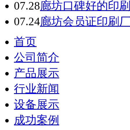
备
07.28
廊坊口碑好的印
珠
海
07.24
廊坊会员证印刷
有
机
肥
设
首页
备
惠
公司简介
州
有
机
产品展示
肥
设
行业新闻
备
江
门
设备展示
有
机
成功案例
肥
设
备