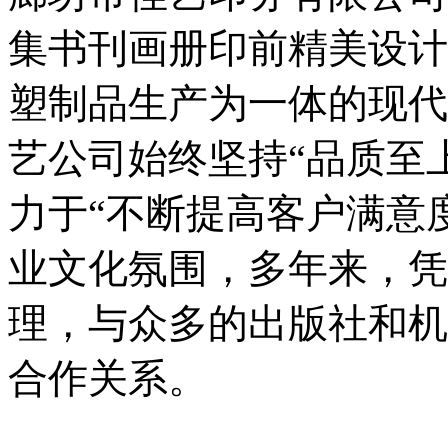
设
备
集书刊画册印前精美设计
上
海
有
塑制品生产为一体的现代
机
肥
艺公司始终坚持“品质至
设
备
天
力于“不断提高客户满意
津
有
业文化氛围，多年来，凭
机
肥
设
理，与众多的出版社和机
备
重
庆
合作关系。
有
机
肥
设