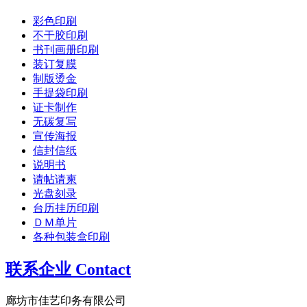
彩色印刷
不干胶印刷
书刊画册印刷
装订复膜
制版烫金
手提袋印刷
证卡制作
无碳复写
宣传海报
信封信纸
说明书
请帖请柬
光盘刻录
台历挂历印刷
ＤＭ单片
各种包装盒印刷
联系企业 Contact
廊坊市佳艺印务有限公司