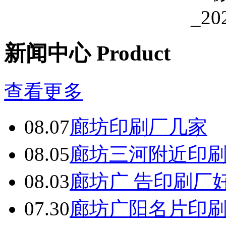
备
东
莞
有
新闻中心 Product
机
肥
设
备
查看更多
佛
山
有
08.07
廊坊印刷厂几家
机
肥
设
08.05
廊坊三河附近印
备
中
山
08.03
廊坊广 告印刷厂
有
机
07.30
廊坊广阳名片印
肥
设