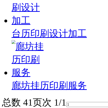
备
广
东
有
机
肥
台历印刷设计加工
设
备
深
圳
有
机
肥
设
备
广
廊坊挂历印刷服务
州
有
机
总数 4
1
页次 1/1
肥
设