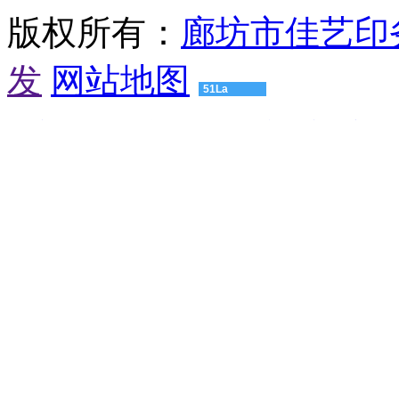
汕
版权所有：
廊坊市佳艺印
头
有
发
网站地图
机
肥
51La
设
备
渝建实业
压球机设备
粮食烘干机
颚式破碎机
球磨机厂家
友
湛
情
江
链
有
接：
机
高
肥
仿
设
浪
备
琴
肇
男
庆
士
有
手
机
表
肥
爱
设
奇
备