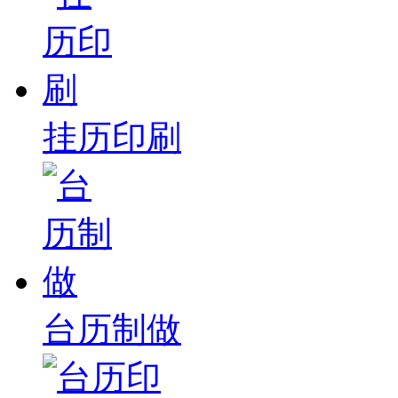
设
备
上
海
有
机
肥
挂历印刷
设
备
天
津
有
机
肥
设
备
重
台历制做
庆
有
机
肥
设