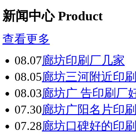
备
东
新闻中心 Product
莞
有
机
肥
查看更多
设
备
佛
08.07
廊坊印刷厂几家
山
有
08.05
廊坊三河附近印
机
肥
设
08.03
廊坊广 告印刷厂
备
中
山
07.30
廊坊广阳名片印
有
机
07.28
廊坊口碑好的印
肥
设