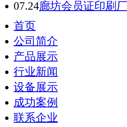
备
07.24
廊坊会员证印刷
珠
海
有
首页
机
肥
设
公司简介
备
惠
产品展示
州
有
机
行业新闻
肥
设
设备展示
备
江
门
成功案例
有
机
联系企业
肥
设
备