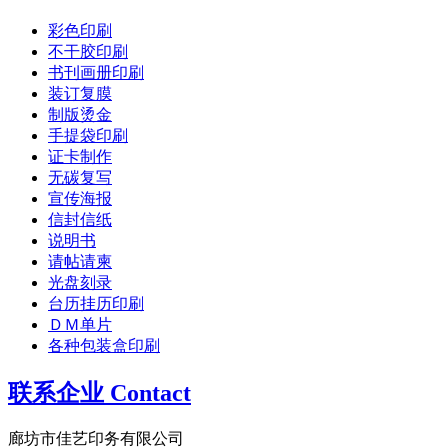
彩色印刷
不干胶印刷
书刊画册印刷
装订复膜
制版烫金
手提袋印刷
证卡制作
无碳复写
宣传海报
信封信纸
说明书
请帖请柬
光盘刻录
台历挂历印刷
ＤＭ单片
各种包装盒印刷
联系企业 Contact
廊坊市佳艺印务有限公司