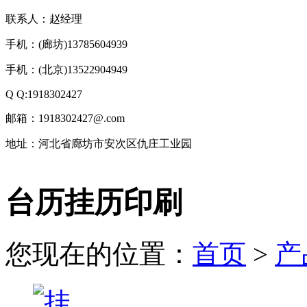
联系人：赵经理
手机：(廊坊)13785604939
手机：(北京)13522904949
Q Q:1918302427
邮箱：1918302427@.com
地址：河北省廊坊市安次区仇庄工业园
技
台历挂历印刷
术
支
持：
北
您现在的位置：
首页
>
产
京
有
机
肥