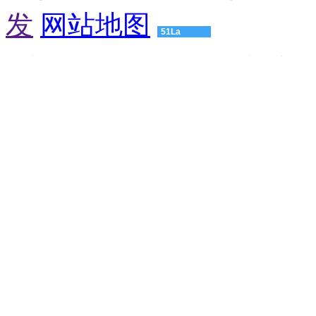
备
发
网站地图
珠
海
51La
有
机
渝建实业
压球机设备
粮食烘干机
颚式破碎机
球磨机厂家
友
肥
情
设
链
备
接：
惠
高
州
仿
有
浪
机
琴
肥
男
设
士
备
手
江
表
门
爱
有
奇
机
艺
肥
高
设
仿
备