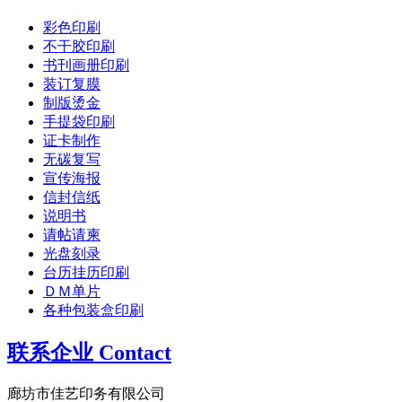
彩色印刷
不干胶印刷
书刊画册印刷
装订复膜
制版烫金
手提袋印刷
证卡制作
无碳复写
宣传海报
信封信纸
说明书
请帖请柬
光盘刻录
台历挂历印刷
ＤＭ单片
各种包装盒印刷
联系企业 Contact
廊坊市佳艺印务有限公司