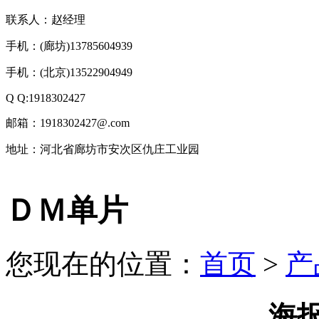
联系人：赵经理
手机：(廊坊)13785604939
手机：(北京)13522904949
Q Q:1918302427
邮箱：1918302427@.com
地址：河北省廊坊市安次区仇庄工业园
技
ＤＭ单片
术
支
持：
北
您现在的位置：
首页
>
产
京
有
机
肥
海