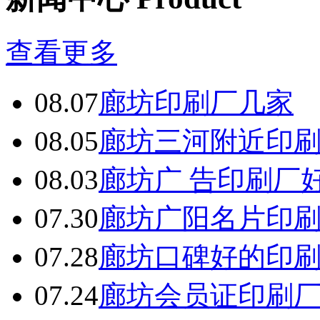
备
广
东
查看更多
有
机
肥
08.07
廊坊印刷厂几家
设
备
08.05
廊坊三河附近印
深
圳
有
08.03
廊坊广 告印刷厂
机
肥
设
07.30
廊坊广阳名片印
备
广
07.28
廊坊口碑好的印
州
有
机
07.24
廊坊会员证印刷
肥
设