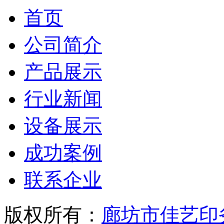
备
首页
东
莞
有
公司简介
机
肥
产品展示
设
备
佛
行业新闻
山
有
设备展示
机
肥
设
成功案例
备
中
山
联系企业
有
机
肥
版权所有：
廊坊市佳艺印
设