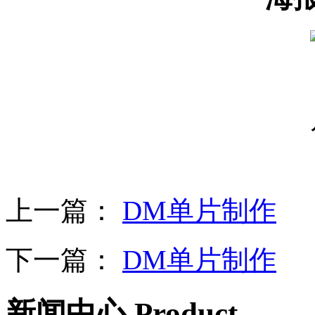
设
备
上
海
有
机
肥
设
备
天
津
有
机
肥
上一篇：
DM单片制作
设
备
重
下一篇：
DM单片制作
庆
有
机
肥
新闻中心 Product
设