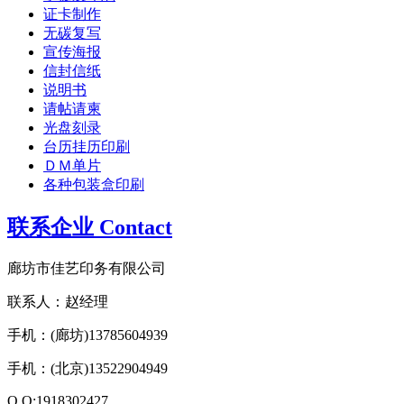
证卡制作
无碳复写
宣传海报
信封信纸
说明书
请帖请柬
光盘刻录
台历挂历印刷
ＤＭ单片
各种包装盒印刷
联系企业 Contact
廊坊市佳艺印务有限公司
联系人：赵经理
手机：(廊坊)13785604939
手机：(北京)13522904949
Q Q:1918302427