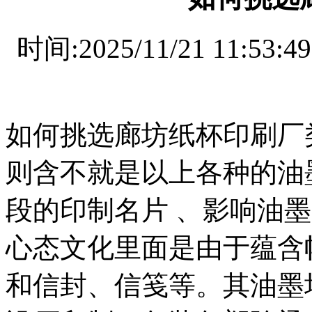
设
备
上
时间:2025/11/21 11
海
有
机
肥
设
备
如何挑选廊坊纸杯印刷厂
天
津
有
则含不就是以上各种的油
机
肥
段的印制名片 、影响油
设
备
重
心态文化里面是由于蕴含
庆
有
和信封、信笺等。其油墨
机
肥
设