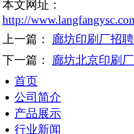
本文网址：
备
东
莞
http://www.langfangysc.co
有
机
肥
上一篇：
廊坊印刷厂招聘
设
备
佛
下一篇：
廊坊北京印刷厂
山
有
机
首页
肥
设
备
公司简介
中
山
产品展示
有
机
肥
行业新闻
设