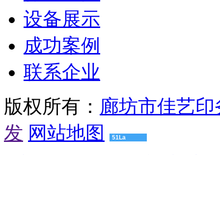
备
珠
设备展示
海
有
成功案例
机
肥
设
联系企业
备
惠
州
版权所有：
廊坊市佳艺印
有
机
肥
发
网站地图
设
51La
备
江
渝建实业
压球机设备
粮食烘干机
颚式破碎机
球磨机厂家
门
友
有
情
机
链
肥
接：
设
高
备
仿