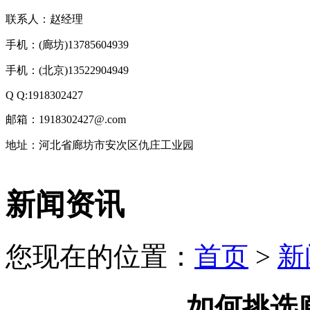
联系人：赵经理
手机：(廊坊)13785604939
手机：(北京)13522904949
Q Q:1918302427
邮箱：1918302427@.com
地址：河北省廊坊市安次区仇庄工业园
技
新闻资讯
术
支
持：
北
您现在的位置：
首页
>
新
京
有
机
肥
如何挑选