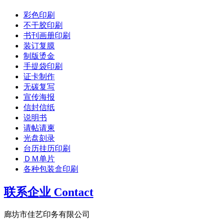
彩色印刷
不干胶印刷
书刊画册印刷
装订复膜
制版烫金
手提袋印刷
证卡制作
无碳复写
宣传海报
信封信纸
说明书
请帖请柬
光盘刻录
台历挂历印刷
ＤＭ单片
各种包装盒印刷
联系企业 Contact
廊坊市佳艺印务有限公司