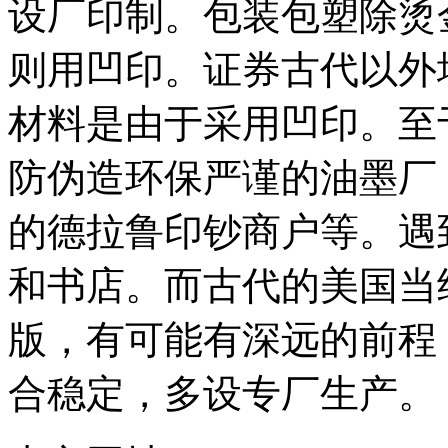
设厂印制。包装包塑除烫
备
广
则用凹印。证券古代以外
东
有
机
材料是由于采用凹印。至
肥
设
备
防伪造环保严谨的油墨厂
深
圳
的德拉鲁印钞商户等。遇
有
机
肥
和书店。而古代的美国当
设
备
版，有可能有深远的前程
广
州
有
合稳定，多设专厂生产。
机
肥
设