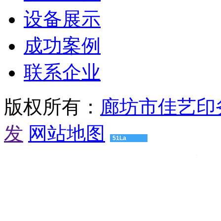
备
珠
设备展示
海
有
成功案例
机
肥
设
联系企业
备
惠
州
版权所有：
廊坊市佳艺印
有
机
肥
发
网站地图
设
51La
备
江
渝建实业
压球机设备
粮食烘干机
颚式破碎机
球磨机厂家
门
友
有
情
机
链
肥
接：
设
高
备
仿