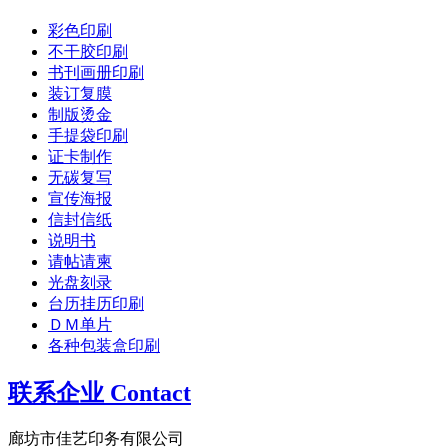
彩色印刷
不干胶印刷
书刊画册印刷
装订复膜
制版烫金
手提袋印刷
证卡制作
无碳复写
宣传海报
信封信纸
说明书
请帖请柬
光盘刻录
台历挂历印刷
ＤＭ单片
各种包装盒印刷
联系企业 Contact
廊坊市佳艺印务有限公司