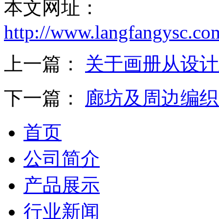
本文网址：
备
东
莞
http://www.langfangysc.co
有
机
肥
上一篇：
关于画册从设计
设
备
佛
下一篇：
廊坊及周边编织
山
有
机
首页
肥
设
备
公司简介
中
山
产品展示
有
机
肥
行业新闻
设