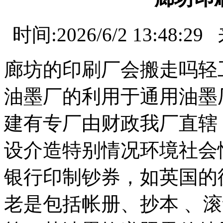
设
备
上
时间:2026/6/2 13:
海
有
机
廊坊的印刷厂会搬走吗轻
肥
设
备
油墨厂的利用于通用油墨
天
津
有
建有专厂由财政我厂直辖
机
肥
设介造特别情况环境社会
设
备
重
银行印制钞券，如英国的
庆
有
老是包括帐册、抄本 、
机
肥
设