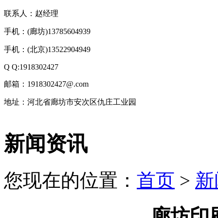
联系人：赵经理
手机：(廊坊)13785604939
手机：(北京)13522904949
Q Q:1918302427
邮箱：1918302427@.com
地址：河北省廊坊市安次区仇庄工业园
技
新闻资讯
术
支
持：
北
您现在的位置：
首页
>
新
京
有
机
肥
廊坊印