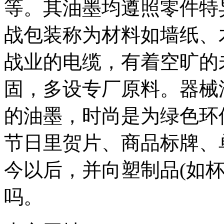
等。其油墨均遵照零件特
备
广
战包装称为材料如墙纸、
东
有
机
战业的电缆，有着空旷的
肥
设
备
固，多设专厂原料。器械
深
圳
的油墨，时尚是为绿色环
有
机
肥
节日里贺片、商品标牌、
设
备
今以后，并向塑制品(如
广
州
有
吗。
机
肥
设