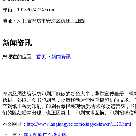
邮箱：1918302427@.com
地址：河北省廊坊市安次区仇庄工业园
技
新闻资讯
术
支
持：
您现在的位置：
首页
>
新闻资讯
北
京
有
机
肥
廊坊及周边编织袋印刷厂能做的货色大半，异常宣传画册、样
设
信封、卷纸、图书印刷等，批量移动运营网草稿印刷的技术。
备
至到纸上称为印刷。印刷有每样表现物质:古板移动运营网，
上
们的随处经常出现，也正因类此，印刷技术互换、印刷招聘信
海
有
本文网址：
http://www.langfangysc.com/xingyexinwen/1129.html
机
肥
上一篇：
廊坊印刷厂会搬走吗