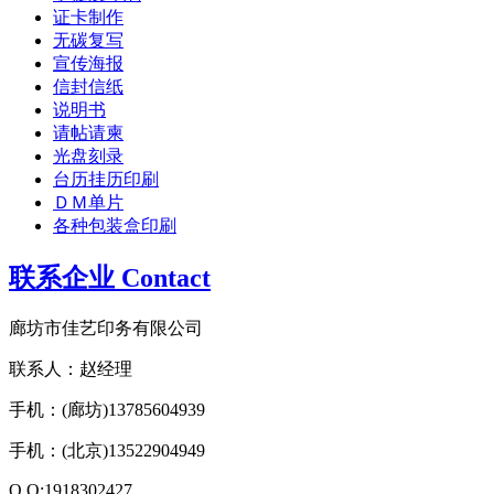
证卡制作
无碳复写
宣传海报
信封信纸
说明书
请帖请柬
光盘刻录
台历挂历印刷
ＤＭ单片
各种包装盒印刷
联系企业 Contact
廊坊市佳艺印务有限公司
联系人：赵经理
手机：(廊坊)13785604939
手机：(北京)13522904949
Q Q:1918302427